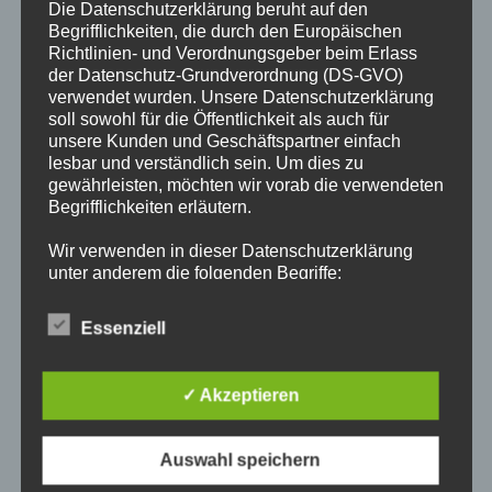
Die Datenschutzerklärung beruht auf den
Landesverbandes in Alpen statt, zu…
Begrifflichkeiten, die durch den Europäischen
Richtlinien- und Verordnungsgeber beim Erlass
der Datenschutz-Grundverordnung (DS-GVO)
FÜR
KOMMENTARE DEAKTIVIERT
1. FEBRUAR 2026
HALLO
verwendet wurden. Unsere Datenschutzerklärung
LIEBE
soll sowohl für die Öffentlichkeit als auch für
CAMPINGFREUNDINNEN
UND
unsere Kunden und Geschäftspartner einfach
CAMPINGFREUNDE
DES
lesbar und verständlich sein. Um dies zu
LV
LV NACHRICHTEN
gewährleisten, möchten wir vorab die verwendeten
RUHR-
NIEDERRHEIN,
Liebe Campingfreundinnen und -
Begrifflichkeiten erläutern.
freunde,
Wir verwenden in dieser Datenschutzerklärung
unter anderem die folgenden Begriffe:
ein erfolgreiches und frohes neues Jahr 2026 wünschen wir
a) personenbezogene Daten
Essenziell
allen Mitgliedern, allen Freundinnen und Freunden des LV
Personenbezogene Daten sind alle
Ruhr-Niederrhein e.V.! Wir wünschen Ihnen, Euch und uns für
Informationen, die sich auf eine identifizierte
oder identifizierbare natürliche Person (im
das neue Jahr Gesundheit…
✓ Akzeptieren
Folgenden „betroffene Person") beziehen. Als
identifizierbar wird eine natürliche Person
FÜR
KOMMENTARE DEAKTIVIERT
8. JANUAR 2026
angesehen, die direkt oder indirekt,
Auswahl speichern
LIEBE
CAMPINGFREUNDINNEN
insbesondere mittels Zuordnung zu einer
UND