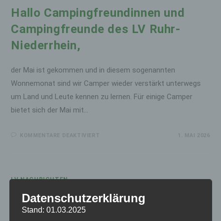
NIEDERRHEIN
Hallo Campingfreundinnen und
Campingfreunde des LV Ruhr-
Niederrhein,
der Mai ist gekommen und in diesem sogenannten
Wonnemonat sind wir Camper wieder verstärkt unterwegs
um Land und Leute kennen zu lernen. Für einige Camper
bietet sich der Mai mit…
FÜR
KOMMENTARE DEAKTIVIERT
1. MAI 2026
HALLO
CAMPINGFREUNDINNEN
UND
CAMPINGFREUNDE
DES
LV
RUHR-
LV NACHRICHTEN
NIEDERRHEIN,
Hallo liebe Campingfreundinnen
Datenschutzerklärung
und Campingfreunde des LV Ruhr-
Stand: 01.03.2025