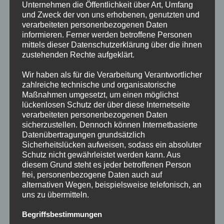
Unternehmen die Öffentlichkeit über Art, Umfang
am 28. März findet die Jahreshauptversammlung des
und Zweck der von uns erhobenen, genutzten und
Landesverbandes Ruhr-Niederrhein e.V. in Alpen statt, zu der
verarbeiteten personenbezogenen Daten
die Delegierten herzlich eingeladen sind. Eine schriftliche
informieren. Ferner werden betroffene Personen
mittels dieser Datenschutzerklärung über die ihnen
Einladung ist über den Clubausschuss an die Delegierten…
zustehenden Rechte aufgeklärt.
FÜR
Wir haben als für die Verarbeitung Verantwortlicher
KOMMENTARE DEAKTIVIERT
1. MÄRZ 2026
HALLO
zahlreiche technische und organisatorische
LIEBE
CAMPINGFREUNDINNEN
Maßnahmen umgesetzt, um einen möglichst
UND
lückenlosen Schutz der über diese Internetseite
CAMPINGFREUNDE
DES
verarbeiteten personenbezogenen Daten
LV
LV NACHRICHTEN
sicherzustellen. Dennoch können Internetbasierte
RUHR-
NIEDERRHEIN,
Hallo liebe Campingfreundinnen
Datenübertragungen grundsätzlich
Sicherheitslücken aufweisen, sodass ein absoluter
und Campingfreunde des LV Ruhr-
Schutz nicht gewährleistet werden kann. Aus
diesem Grund steht es jeder betroffenen Person
Niederrhein,
frei, personenbezogene Daten auch auf
alternativen Wegen, beispielsweise telefonisch, an
nachfolgend wie immer in den ersten Monaten des neuen
uns zu übermitteln.
Jahres die wichtigen Termine des Landesverbandes.Am 27.
Begriffsbestimmungen
Februar 2025 um 19:30 Uhr findet die CA-Sitzung des