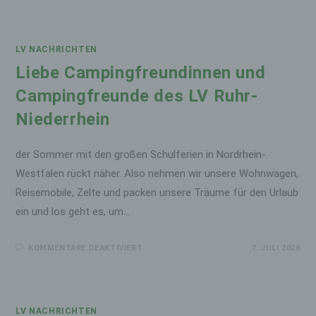
CAMPINGFREUNDINNEN
UND
CAMPINGFREUNDE
DES
LV
RUHR-
LV NACHRICHTEN
NIEDERRHEIN,
Liebe Campingfreundinnen und
Campingfreunde des LV Ruhr-
Niederrhein
der Sommer mit den großen Schulferien in Nordrhein-
Westfalen rückt näher. Also nehmen wir unsere Wohnwagen,
Reisemobile, Zelte und packen unsere Träume für den Urlaub
ein und los geht es, um…
FÜR
KOMMENTARE DEAKTIVIERT
7. JULI 2026
LIEBE
CAMPINGFREUNDINNEN
UND
CAMPINGFREUNDE
DES
LV
RUHR-
LV NACHRICHTEN