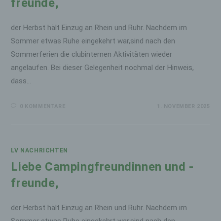
freunde,
Organisation, das Ordnen, die Speicherung, die
Anpassung oder Veränderung, das Auslesen,
das Abfragen, die Verwendung, die Offenlegung
der Herbst hält Einzug an Rhein und Ruhr. Nachdem im
durch Übermittlung, Verbreitung oder eine
Sommer etwas Ruhe eingekehrt war,sind nach den
andere Form der Bereitstellung, den Abgleich
Sommerferien die clubinternen Aktivitäten wieder
oder die Verknüpfung, die Einschränkung, das
Löschen oder die Vernichtung.
angelaufen. Bei dieser Gelegenheit nochmal der Hinweis,
dass…
d) Einschränkung der Verarbeitung
Einschränkung der Verarbeitung ist die
0 KOMMENTARE
1. NOVEMBER 2025
Markierung gespeicherter personenbezogener
Daten mit dem Ziel, ihre künftige Verarbeitung
einzuschränken.
e) Profiling
LV NACHRICHTEN
Profiling ist jede Art der automatisierten
Liebe Campingfreundinnen und -
Verarbeitung personenbezogener Daten, die
freunde,
darin besteht, dass diese personenbezogenen
Daten verwendet werden, um bestimmte
persönliche Aspekte, die sich auf eine
der Herbst hält Einzug an Rhein und Ruhr. Nachdem im
natürliche Person beziehen, zu bewerten,
insbesondere, um Aspekte bezüglich