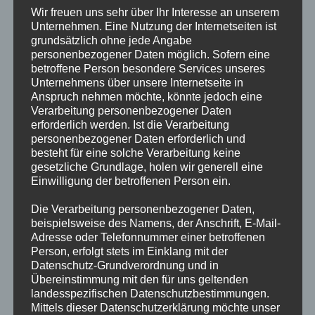
Niederrhein,
Wir freuen uns sehr über Ihr Interesse an unserem
Unternehmen. Eine Nutzung der Internetseiten ist
grundsätzlich ohne jede Angabe
in den vergangenen Monaten fanden einige
personenbezogener Daten möglich. Sofern eine
Jahreshauptversammlungen bei den Ortsclubs statt, bei
betroffene Person besondere Services unseres
Unternehmens über unsere Internetseite in
denen zum einen der alte Vorstand wiedergewählt wurde und
Anspruch nehmen möchte, könnte jedoch eine
bei einigen ein neuer Vorstand gewählt wurde. Allen
Verarbeitung personenbezogener Daten
wiedergewählten…
erforderlich werden. Ist die Verarbeitung
personenbezogener Daten erforderlich und
besteht für eine solche Verarbeitung keine
FÜR
KOMMENTARE DEAKTIVIERT
1. APRIL 2026
HALLO
gesetzliche Grundlage, holen wir generell eine
LIEBE
Einwilligung der betroffenen Person ein.
CAMPINGFREUNDINNEN
UND
CAMPINGFREUNDE
Die Verarbeitung personenbezogener Daten,
DES
LV
LV NACHRICHTEN
beispielsweise des Namens, der Anschrift, E-Mail-
RUHR-
Adresse oder Telefonnummer einer betroffenen
NIEDERRHEIN,
Hallo liebe Campingfreundinnen
Person, erfolgt stets im Einklang mit der
und Campingfreunde des LV Ruhr-
Datenschutz-Grundverordnung und in
Übereinstimmung mit den für uns geltenden
Niederrhein,
landesspezifischen Datenschutzbestimmungen.
Mittels dieser Datenschutzerklärung möchte unser