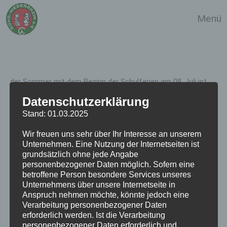
Zum
Menü
Inhalt
springen
der Sommer mit dem Beginn der Schulferien am 08. Juli ist
da. Nehmen wir d
oc
h unsere Wohnwagen, Reisemobile, Zelte,
Datenschutzerklärung
packen n
oc
h unsere Träume für den Urlaub ein und los geht
Stand: 01.03.2025
es, so wie wir es gewohnt sind.
Wir freuen uns sehr über Ihr Interesse an unserem
Unternehmen. Eine Nutzung der Internetseiten ist
Der Vorstand und die Mitglieder des Clubausschusses
grundsätzlich ohne jede Angabe
wünschen allen eine schöne Zeit, egal wo und wie ihr Euren
personenbezogener Daten möglich. Sofern eine
betroffene Person besondere Services unseres
Urlaub verbringt, eine gute unfallfreie Reise und eine gesunde
Unternehmens über unsere Internetseite in
Heimkehr.
Anspruch nehmen möchte, könnte jedoch eine
Verarbeitung personenbezogener Daten
teilen
erforderlich werden. Ist die Verarbeitung
personenbezogener Daten erforderlich und